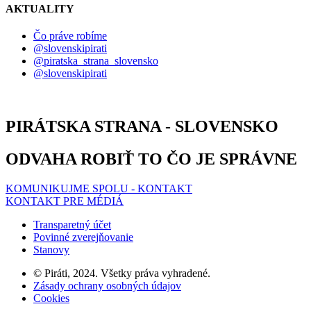
AKTUALITY
Čo práve robíme
@slovenskipirati
@piratska_strana_slovensko
@slovenskipirati
PIRÁTSKA STRANA - SLOVENSKO
ODVAHA ROBIŤ TO
ČO JE SPRÁVNE
KOMUNIKUJME SPOLU - KONTAKT
KONTAKT PRE MÉDIÁ
Transparetný účet
Povinné zverejňovanie
Stanovy
© Piráti, 2024. Všetky práva vyhradené.
Zásady ochrany osobných údajov
Cookies