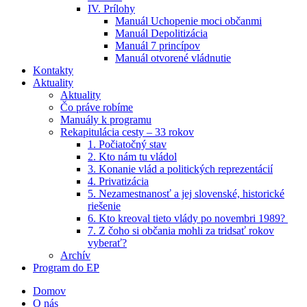
IV. Prílohy
Manuál Uchopenie moci občanmi
Manuál Depolitizácia
Manuál 7 princípov
Manuál otvorené vládnutie
Kontakty
Aktuality
Aktuality
Čo práve robíme
Manuály k programu
Rekapitulácia cesty – 33 rokov
1. Počiatočný stav
2. Kto nám tu vládol
3. Konanie vlád a politických reprezentácií
4. Privatizácia
5. Nezamestnanosť a jej slovenské, historické
riešenie
6. Kto kreoval tieto vlády po novembri 1989? ​
7. Z čoho si občania mohli za tridsať rokov
vyberať?
Archív
Program do EP
Domov
O nás