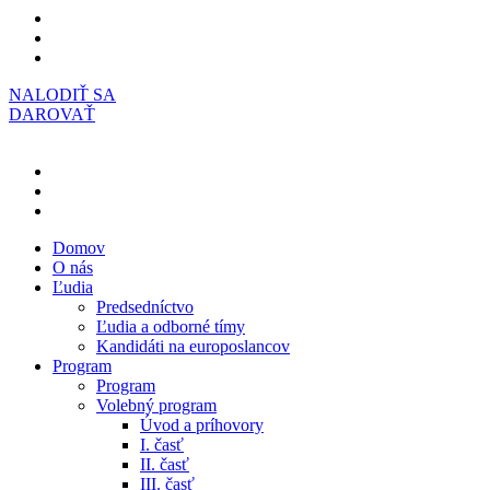
NALODIŤ SA
DAROVAŤ
Domov
O nás
Ľudia
Predsedníctvo
Ľudia a odborné tímy
Kandidáti na europoslancov
Program
Program
Volebný program
Úvod a príhovory
I. časť
II. časť
III. časť