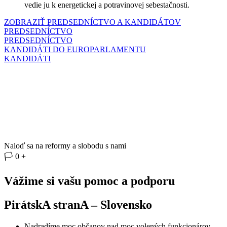
vedie ju k energetickej a potravinovej sebestačnosti.
ZOBRAZIŤ PREDSEDNÍCTVO A KANDIDÁTOV
PREDSEDNÍCTVO
PREDSEDNÍCTVO
KANDIDÁTI DO EUROPARLAMENTU
KANDIDÁTI
Naloď sa na reformy a slobodu s nami
🏳
0
+
Vážime si vašu pomoc a podporu
PirátskA stranA – Slovensko
Nadradíme moc občanov nad moc volených funkcionárov.