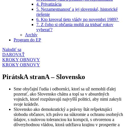
4. Privatizácia
5. Nezamestnanosť a jej slovenské, historické
riešenie
6. Kto kreoval tieto vlády po novembri 1989? ​
7. Z čoho si občania mohli za tridsať rokov
vyberať?
Archív
Program do EP
Nalodiť sa
DAROVAŤ
KROKY OBNOVY
KROKY OBNOVY
PirátskA stranA – Slovensko
Sme obyčajní ľudia i odborníci, ktorí sa už nemohli ďalej
pozerať, ako Slovensko chátra a topí sa v absurdných
vojnách, ktoré rozpútavajú najvyšší politici, aby nimi zakryli
svoje krádeže.
Slovensko ako demokratický a právny štát rešpektujúci
slobodu občanov, ich právo na súkromie a ochranu osobných
údajov, s nulovou toleranciou ku korupcii, s otvorenou a
dôveryhodnou vládou, ktorá udržiava krajinu v prosperite a