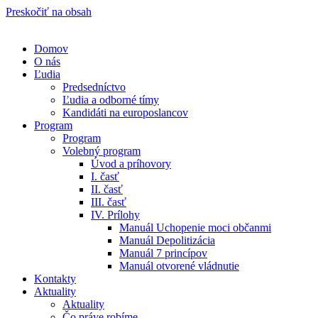
Preskočiť na obsah
Domov
O nás
Ľudia
Predsedníctvo
Ľudia a odborné tímy
Kandidáti na europoslancov
Program
Program
Volebný program
Úvod a príhovory
I. časť
II. časť
III. časť
IV. Prílohy
Manuál Uchopenie moci občanmi
Manuál Depolitizácia
Manuál 7 princípov
Manuál otvorené vládnutie
Kontakty
Aktuality
Aktuality
Čo práve robíme