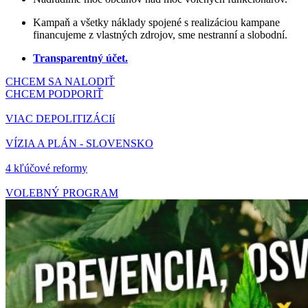
Kampaň a všetky náklady spojené s realizáciou kampane
financujeme z vlastných zdrojov, sme nestranní a slobodní.
Transparentný účet.
CHCEM SA NALODIŤ
CHCEM PODPORIŤ
VIAC DEPOLITIZÁCIí
VÍZIA A PLÁN - SLOVENSKO
4 kľúčové reformy
VOLEBNÝ PROGRAM