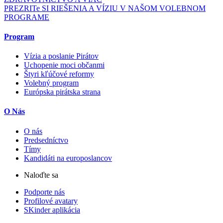
PREZRITe SI RIEŠENIA A VÍZIU V NAŠOM VOLEBNOM
PROGRAME
Program
Vízia a poslanie Pirátov
Uchopenie moci občanmi
Štyri kľúčové reformy
Volebný program
Európska pirátska strana
O Nás
O nás
Predsedníctvo
Tímy
Kandidáti na europoslancov
Naloďte sa
Podporte nás
Profilové avatary
SKinder aplikácia