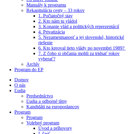
Manuály k programu
Rekapitulácia cesty – 33 rokov
1. Počiatočný stav
2. Kto nám tu vládol
3. Konanie vlád a politických reprezentácií
4. Privatizácia
5. Nezamestnanosť a jej slovenské, historické
riešenie
6. Kto kreoval tieto vlády po novembri 1989? ​
7. Z čoho si občania mohli za tridsať rokov
vyberať?
Archív
Program do EP
Domov
O nás
Ľudia
Predsedníctvo
Ľudia a odborné tímy
Kandidáti na europoslancov
Program
Program
Volebný program
Úvod a príhovory
I. časť