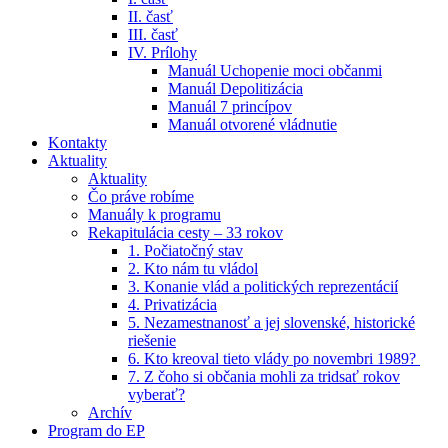
II. časť
III. časť
IV. Prílohy
Manuál Uchopenie moci občanmi
Manuál Depolitizácia
Manuál 7 princípov
Manuál otvorené vládnutie
Kontakty
Aktuality
Aktuality
Čo práve robíme
Manuály k programu
Rekapitulácia cesty – 33 rokov
1. Počiatočný stav
2. Kto nám tu vládol
3. Konanie vlád a politických reprezentácií
4. Privatizácia
5. Nezamestnanosť a jej slovenské, historické
riešenie
6. Kto kreoval tieto vlády po novembri 1989? ​
7. Z čoho si občania mohli za tridsať rokov
vyberať?
Archív
Program do EP