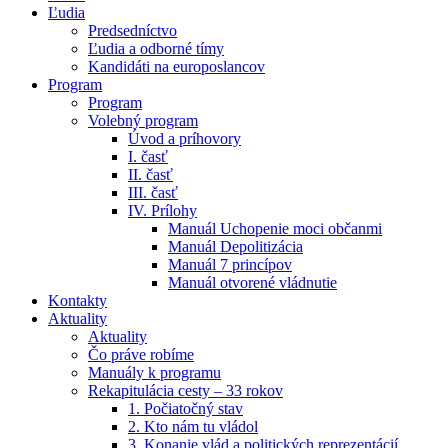
Ľudia
Predsedníctvo
Ľudia a odborné tímy
Kandidáti na europoslancov
Program
Program
Volebný program
Úvod a príhovory
I. časť
II. časť
III. časť
IV. Prílohy
Manuál Uchopenie moci občanmi
Manuál Depolitizácia
Manuál 7 princípov
Manuál otvorené vládnutie
Kontakty
Aktuality
Aktuality
Čo práve robíme
Manuály k programu
Rekapitulácia cesty – 33 rokov
1. Počiatočný stav
2. Kto nám tu vládol
3. Konanie vlád a politických reprezentácií